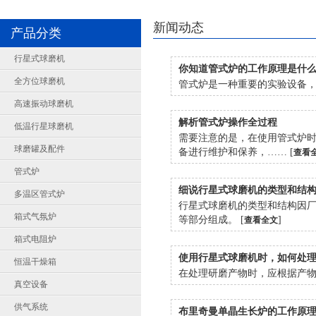
新闻动态
产品分类
行星式球磨机
你知道管式炉的工作原理是什
全方位球磨机
管式炉是一种重要的实验设备，
高速振动球磨机
解析管式炉操作全过程
低温行星球磨机
需要注意的是，在使用管式炉
球磨罐及配件
备进行维护和保养，…… [
查看
管式炉
细说行星式球磨机的类型和结
多温区管式炉
行星式球磨机的类型和结构因
箱式气氛炉
等部分组成。 [
]
查看全文
箱式电阻炉
使用行星式球磨机时，如何处
恒温干燥箱
在处理研磨产物时，应根据产物
真空设备
供气系统
布里奇曼单晶生长炉的工作原