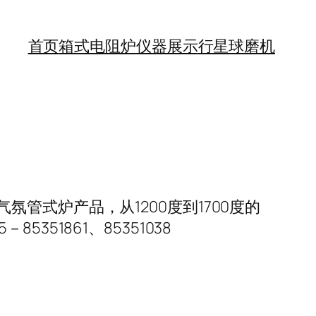
首页
箱式电阻炉
仪器展示
行星球磨机
管式炉产品，从1200度到1700度的
51861、85351038