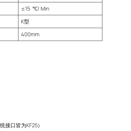
≤15 ℃/ Min
K型
400mm
统接口皆为KF25）