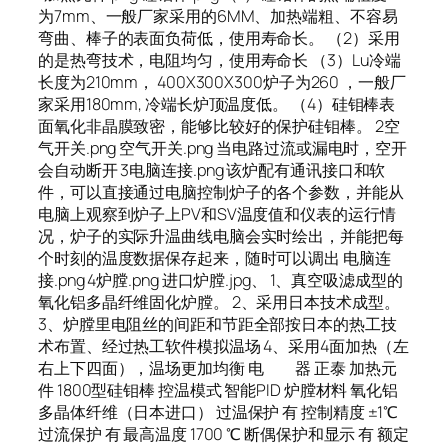
为7mm、一般厂家采用的6MM、加热端粗、不容易
弯曲、棒子的表面负荷低，使用寿命长。 （2）采用
的是热弯技术，电阻均匀，使用寿命长 （3）Lu冷端
长度为210mm， 400X300X300炉子为260 ，一般厂
家采用180mm, 冷端长炉顶温度低。 （4）硅钼棒表
面氧化非晶膜致密，能够比较好的保护硅钼棒。 2空
气开关.png 空气开关.png 当电路过流或漏电时，空开
会自动断开 3电脑连接.png 该炉配有通讯接口和软
件，可以直接通过电脑控制炉子的各个参数，并能从
电脑上观察到炉子上PV和SV温度值和仪表的运行情
况，炉子的实际升温曲线电脑会实时绘出，并能把每
个时刻的温度数据保存起来，随时可以调出 电脑连
接.png 4炉膛.png 进口炉膛.jpg、 1、真空吸滤成型的
氧化铝多晶纤维固化炉膛。 2、采用日本技术成型。
3、炉膛里电阻丝的间距和节距全部按日本的热工技
术布置、经过热工软件模拟温场 4、采用4面加热（左
右上下四面），温场更加均衡 电 器 正泰 加热元
件 1800型硅钼棒 控温模式 智能PID 炉膛材料 氧化铝
多晶体纤维（日本进口） 过温保护 有 控制精度 ±1℃
过流保护 有 最高温度 1700 ℃ 断偶保护和显示 有 额定