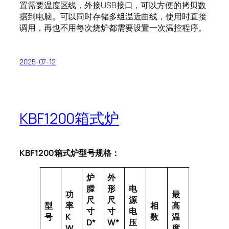
置需要温度区线，外接USB接口，可以方便的拷贝数
据到电脑。可以同时存储多组温近曲线，使用时直接
调用，再也不用每次烧炉都需要设置一次温控程序。
2025-07-12
KBF1200箱式炉
KBF1200箱式炉型号规格：
炉
外
膛
形
电
功
最
尺
尺
源
型
率
相
高
寸
寸
电
号
K
数
温
D*
W*
压
W
度