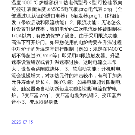
温度 1000 ℃ 炉膛容积 1L 热电偶型号 K 型 可控硅 双向
可控硅 表面温度 ≤45℃ 5电气板.png 电气表.png （全
部通过UL认证的进口电器） 6触发器.png 1、移相触
发（带软启动和限流功能） 2、限流功能：无论怎么
样设置升温速率，我们电炉的二次电流始终被限制在
170A以内，有效的保护了设备。由于采用限流功能，
高温下可开炉门。如果您使用的电炉需要在升温过程
中对炉子的升温速率进行限制（例如：规定在1400℃
后不得超过3℃/min等）即采用非限流触发器。升温
速率设置错误或者升温速率过快、这时电流会非常
大，设备会跳闸或烧坏。 3、软启动功能：开机时电
流会慢慢增大，对加热元件的冲击较小，有利于加热
元件寿命的延长 4、保护功能：如果电流超过限制电
流、触发器会自动切断触发功能以切断电流保护电
炉。 7变压器.png 1、变压器电缆为纯铜 2、变压器声
音小 3、变压器温身低
2025-07-13