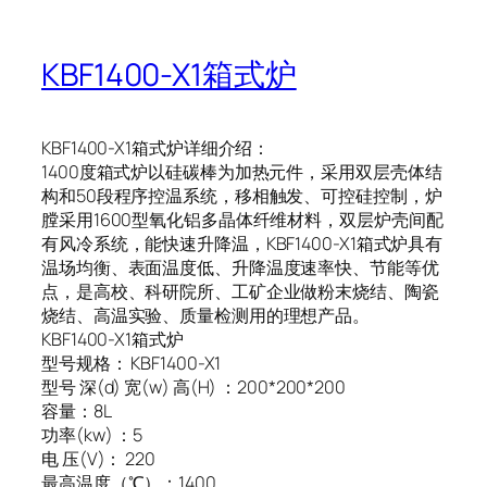
KBF1400-X1箱式炉
KBF1400-X1箱式炉详细介绍：
1400度箱式炉以硅碳棒为加热元件，采用双层壳体结
构和50段程序控温系统，移相触发、可控硅控制，炉
膛采用1600型氧化铝多晶体纤维材料，双层炉壳间配
有风冷系统，能快速升降温，KBF1400-X1箱式炉具有
温场均衡、表面温度低、升降温度速率快、节能等优
点，是高校、科研院所、工矿企业做粉末烧结、陶瓷
烧结、高温实验、质量检测用的理想产品。
KBF1400-X1箱式炉
型号规格： KBF1400-X1
型号 深(d) 宽(w) 高(H) ：200*200*200
容量：8L
功率(kw) ：5
电 压(V)： 220
最高温度（℃）：1400