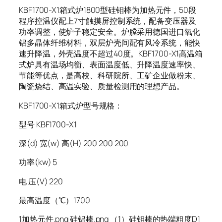
KBF1700-X1箱式炉1800型硅钼棒为加热元件，50段
程序控温仪配上7寸触摸屏控制系统，配备变压器及
功率调整，使炉子稳定安全。炉膛采用德国进口氧化
铝多晶体纤维材料，双层炉壳间配有风冷系统，能快
速升降温，外壳温度不超过40度。KBF1700-X1高温箱
式炉具有温场均衡、表面温度低、升降温度速率快、
节能等优点，是高校、科研院所、工矿企业做粉末、
陶瓷烧结、高温实验、质量检测用的理想产品。
KBF1700-X1箱式炉型号规格：
型号 KBF1700-X1
深(d) 宽(w) 高(H) 200 200 200
功率(kw) 5
电 压(V) 220
最高温度（℃）1700
1加热元件.png 硅铝棒.png （1）硅钼棒的热端粗度D1