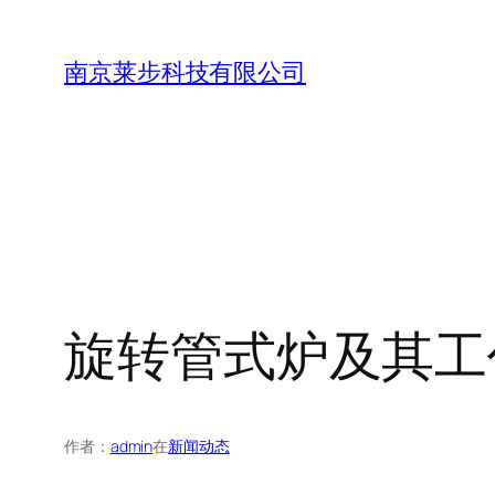
跳
至
南京莱步科技有限公司
内
容
旋转管式炉及其工
作者：
admin
在
新闻动态