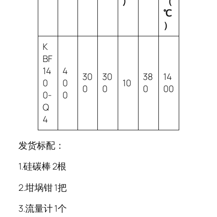
)
（
℃
）
K
BF
14
4
30
30
38
14
0
0
10
0
0
0
00
0-
0
Q
4
发货标配：
1.硅碳棒 2根
2.坩埚钳 1把
3.流量计 1个