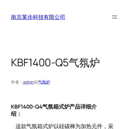
跳
至
南京莱步科技有限公司
内
容
KBF1400-Q5气氛炉
作者：
admin
在
气氛炉
KBF1400-Q4气氛箱式炉产品详细介
绍：
这款气氛箱式炉以硅碳棒为加热元件，采