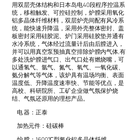
用双层壳体结构和日本岛电40段程序控温系
统，移相触发、可控硅控制，炉膛采用氧化
铝多晶体纤维材料，双层炉壳间配有风冷系
统，能快速升降温，采用外壳整体密封、盖
板密封采用硅胶泥、炉门采用硅胶垫并通有
水冷系统，气体经过流量计后由后膛进入，
并可以用真空泵预抽真空排除炉膛内气体,有
多处洗炉膛进气口、出气口处有燃烧嘴，可
以通氢气、氩气、氮气、氧气、一氧化碳、
氨分解气等气体，该炉具有温场均衡、表面
温度低、升降温度速率快、节能等优点，是
高校、科研院所、工矿企业做气氛保护烧
结、气氛还原用的理想产品。
电 器：正泰
加热元件：硅碳棒
炉 膛：1600℃型氧化铝多晶体纤维