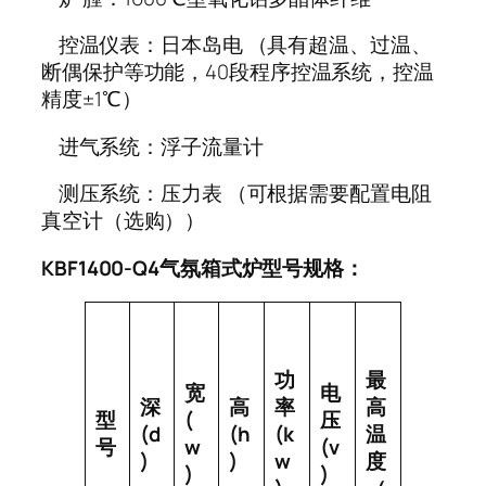
控温仪表：日本岛电 （具有超温、过温、
断偶保护等功能，40段程序控温系统，控温
精度±1℃）
进气系统：浮子流量计
测压系统：压力表 （可根据需要配置电阻
真空计（选购））
KBF1400-Q4气氛箱式炉型号规格：
功
最
宽
电
深
高
率
高
型
(
压
(d
(h
(k
温
号
w
(v
)
)
w
度
)
)