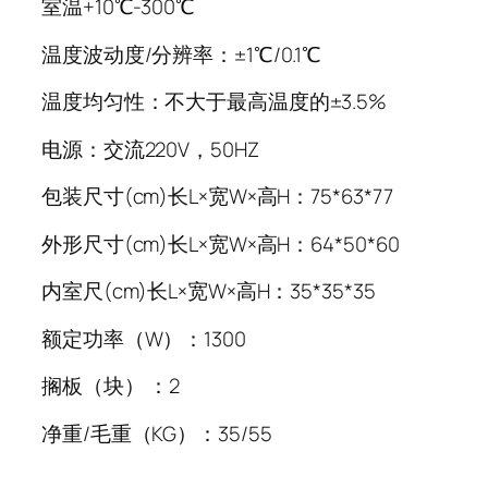
室温+10℃-300℃
温度波动度/分辨率：±1℃/0.1℃
温度均匀性：不大于最高温度的±3.5%
电源：交流220V，50HZ
包装尺寸(cm)长L×宽W×高H：75*
63
*77
外形尺寸(cm)长L×宽W×高H：64*
50
*60
内室尺(cm)长L×宽W×高H：35*
35
*35
额定功率（W）：1300
搁板（块） ：2
净重/毛重（KG）：35/55