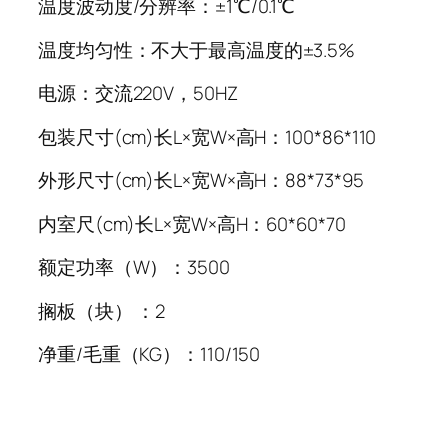
温度波动度/分辨率：±1℃/0.1℃
温度均匀性：不大于最高温度的±3.5%
电源：交流220V，50HZ
包装尺寸(cm)长L×宽W×高H：100*
86
*110
外形尺寸(cm)长L×宽W×高H：88*
73
*95
内室尺(cm)长L×宽W×高H：60*
60
*70
额定功率（W）：3500
搁板（块） ：2
净重/毛重（KG）：110/150